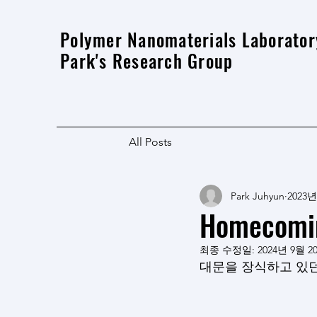
Polymer Nanomaterials Laborator
Park's Research Group
All Posts
Park Juhyun
2023년
Homecomin
최종 수정일:
2024년 9월 2
대문을 장식하고 있던